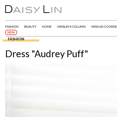
FASHION
BEAUTY
HOME
MISSLIN'S COLUMN
MISS LIN COORDE
NEW
FASHION
Dress "Audrey Puff"