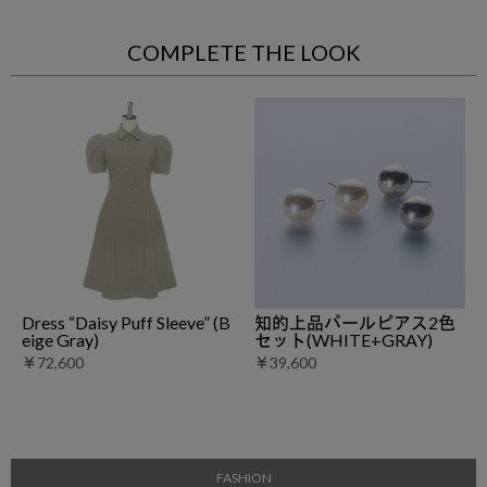
COMPLETE THE LOOK
Dress “Daisy Puff Sleeve” (B
知的上品パールピアス2色
eige Gray)
セット(WHITE+GRAY)
￥72,600
￥39,600
FASHION