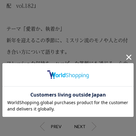
配 vol.182｣
テーマ「愛着か、執着か」
新年を迎えるこの季節に、ミスリン流のモノや人との付
き合い方について語ります。
フレッシュな気持ち、ハッピーな笑顔にも通じる、心の
在り方のお話です。
ぜひ、お見逃しなく！
PREV
NEXT