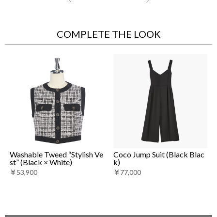
COMPLETE THE LOOK
Washable Tweed “Stylish Ve
Coco Jump Suit (Black Blac
st” (Black × White)
k)
￥53,900
￥77,000