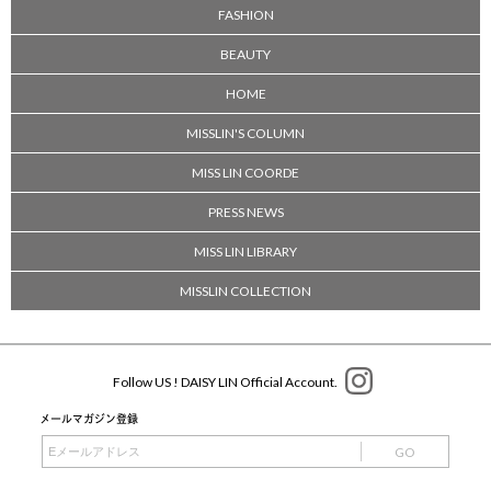
FASHION
BEAUTY
HOME
MISSLIN'S COLUMN
MISS LIN COORDE
PRESS NEWS
MISS LIN LIBRARY
MISSLIN COLLECTION
Follow US ! DAISY LIN Official Account.
メールマガジン登録
GO