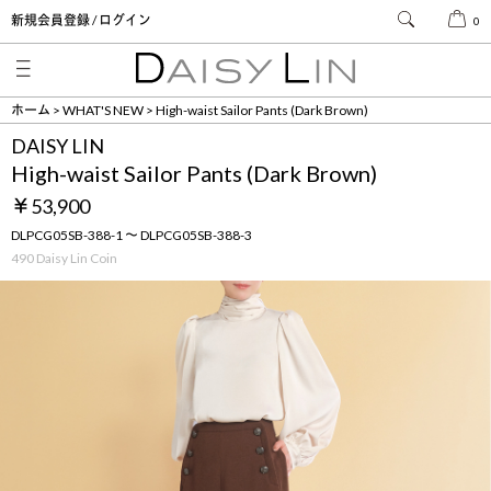
新規会員登録 / ログイン
0
ホーム
WHAT'S NEW
High-waist Sailor Pants (Dark Brown)
DAISY LIN
High-waist Sailor Pants (Dark Brown)
￥53,900
DLPCG05SB-388-1 ～ DLPCG05SB-388-3
490 Daisy Lin Coin