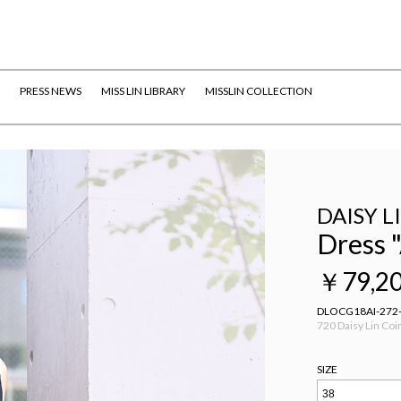
PRESS NEWS
MISS LIN LIBRARY
MISSLIN COLLECTION
DAISY L
Dress 
￥79,2
DLOCG18AI-272-
720 Daisy Lin Coi
SIZE