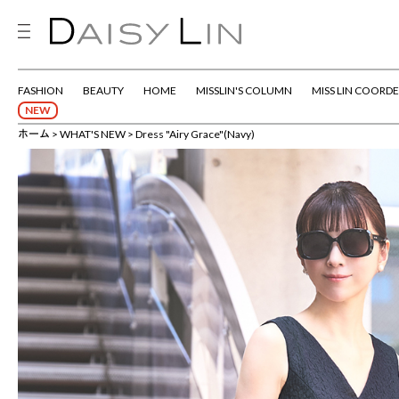
FASHION
BEAUTY
HOME
MISSLIN'S COLUMN
MISS LIN COORDE
NEW
ホーム
WHAT'S NEW
Dress "Airy Grace"(Navy)