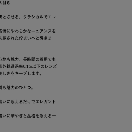
ス付き
彿とさせる、クラシカルでエレ
表情にやわらかなニュアンスを
洗練された佇まいへと導きま
心地も魅力。長時間の着用でも
外線透過率0.1%以下のレンズ
美しさをキープします。
質も魅力のひとつ。
装いに添えるだけでエレガント
装いに華やぎと品格を添える一