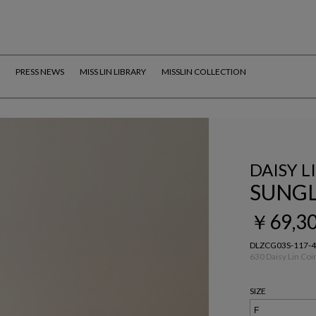
PRESS NEWS
MISS LIN LIBRARY
MISSLIN COLLECTION
DAISY L
SUNGLA
￥69,3
DLZCG03S-117-
630 Daisy Lin Coi
SIZE