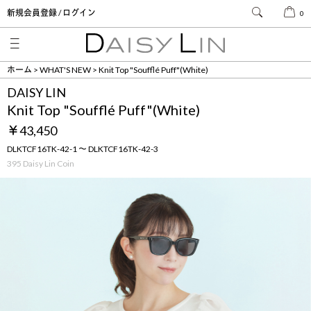
新規会員登録 / ログイン
0
ホーム
WHAT'S NEW
Knit Top "Soufflé Puff"(White)
DAISY LIN
Knit Top "Soufflé Puff"(White)
￥43,450
DLKTCF16TK-42-1 ～ DLKTCF16TK-42-3
395 Daisy Lin Coin