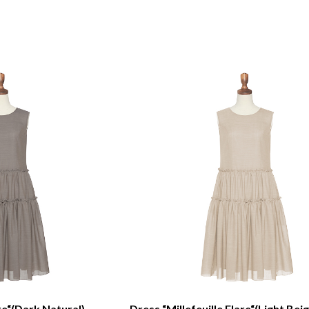
are“(Dark Natural)
Dress “Millefeuille Flare“(Light Bei