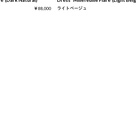
ライトベージュ
￥88,000
Follow US ! DAISY LIN 
GO
定商取引法に基づく表記
利用規約・会員規約
プライバシーポリシー
会社情報