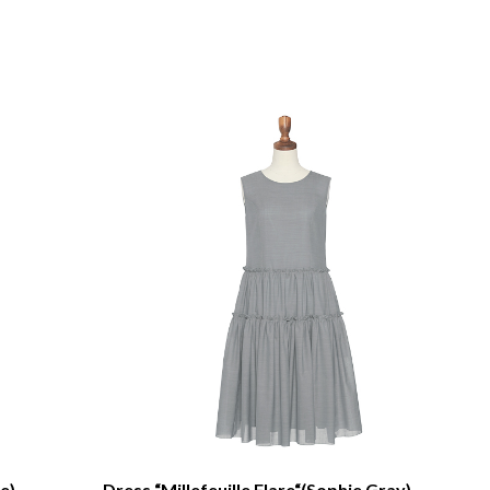
ge)
Dress “Millefeuille Flare“(Sophie Gray)