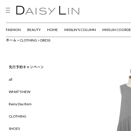
FASHION
BEAUTY
HOME
MISSLIN'S COLUMN
MISS LIN COORDE
ホーム
CLOTHING
DRESS
先行予約キャンペーン
all
WHAT'S NEW
Rainy Day Item
CLOTHING
SHOES