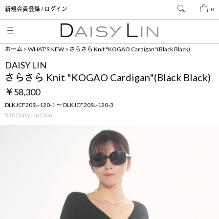
新規会員登録 / ログイン
0
ホーム
WHAT'S NEW
さらさら Knit "KOGAO Cardigan"(Black Black)
DAISY LIN
さらさら Knit "KOGAO Cardigan"(Black Black)
￥58,300
DLKJCF20SL-120-1 ～ DLKJCF20SL-120-3
530 Daisy Lin Coin