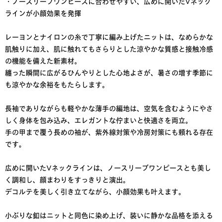
・ノースリーブワンピースに合わせやすい、広めに開いたVネック
ラインが小顔効果を発揮
レーヨンとナイロンの糸で丁寧に編み上げたニットは、なめらかな
肌触りに加え、肌に触れてもさらりとした涼やかな質感と接触冷感
の機能を備えた新素材。
纏った瞬間に広がるひんやりとした心地よさが、暑さの増す季節に
も涼やかな余裕をもたらします。
長袖でありながらも軽やかな薄手の編地は、空気を含むようにやさ
しく身体を包み込み、エレガントな佇まいと快適さを両立。
手の甲まで覆う長めの袖が、紫外線対策や冷房対策にも頼れる存在
です。
広めに開いたVネックラインは、ノースリーブワンピースとも美し
く調和し、顔まわりをすっきりと演出。
デコルテを美しく引き立てながら、小顔効果も叶えます。
小ぶりな釦はニットと同色に染め上げ、装いに静かな品格を添える