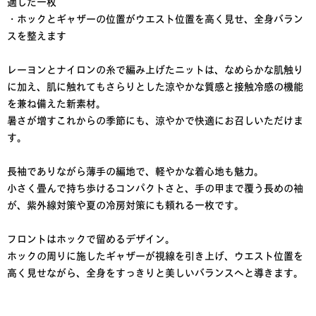
適した一枚
・ホックとギャザーの位置がウエスト位置を高く見せ、全身バラン
スを整えます
レーヨンとナイロンの糸で編み上げたニットは、なめらかな肌触り
に加え、肌に触れてもさらりとした涼やかな質感と接触冷感の機能
を兼ね備えた新素材。
暑さが増すこれからの季節にも、涼やかで快適にお召しいただけま
す。
長袖でありながら薄手の編地で、軽やかな着心地も魅力。
小さく畳んで持ち歩けるコンパクトさと、手の甲まで覆う長めの袖
が、紫外線対策や夏の冷房対策にも頼れる一枚です。
フロントはホックで留めるデザイン。
ホックの周りに施したギャザーが視線を引き上げ、ウエスト位置を
高く見せながら、全身をすっきりと美しいバランスへと導きます。