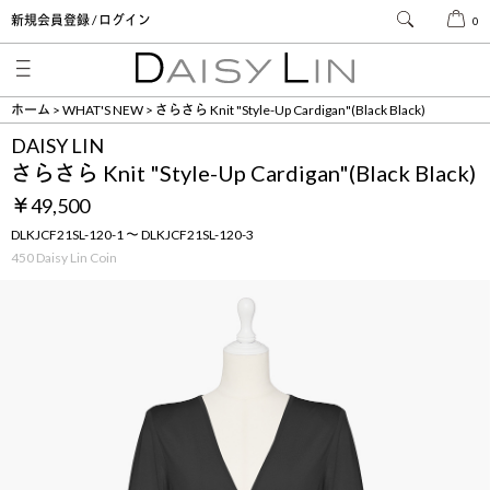
新規会員登録 / ログイン
0
ホーム
WHAT'S NEW
さらさら Knit "Style-Up Cardigan"(Black Black)
DAISY LIN
さらさら Knit "Style-Up Cardigan"(Black Black)
￥49,500
DLKJCF21SL-120-1 ～ DLKJCF21SL-120-3
450 Daisy Lin Coin