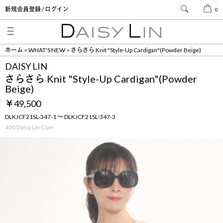
新規会員登録 / ログイン
0
ホーム
WHAT'S NEW
さらさら Knit "Style-Up Cardigan"(Powder Beige)
DAISY LIN
さらさら Knit "Style-Up Cardigan"(Powder
Beige)
￥49,500
DLKJCF21SL-347-1 ～ DLKJCF21SL-347-3
450 Daisy Lin Coin