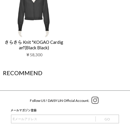
さらさら Knit "KOGAO Cardig
an"(Black Black)
￥58,300
RECOMMEND
Follow US ! DAISY LIN Official Account.
メールマガジン登録
GO